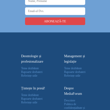
Deontologie și
Management și
profesionalizare
legislație
Teme dezbătute
Teme dezbătute
Rapoarte dezbateri
Rapoarte dezbateri
Referințe utile
Referințe utile
Țintește în presă!
Despre
MediaForum
Teme dezbătute
Rapoarte dezbateri
Descriere
Referințe utile
Politica de
confidențialitate și