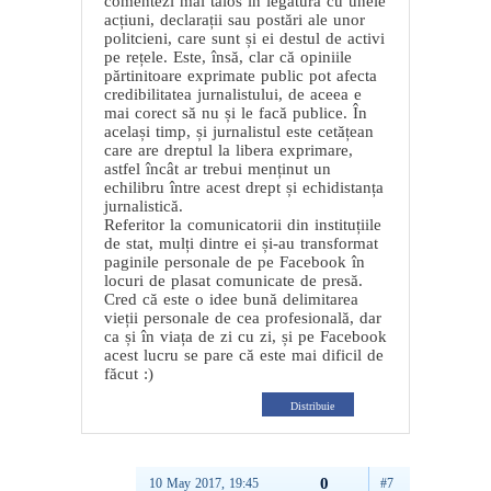
comentezi mai tăios în legătură cu unele
acțiuni, declarații sau postări ale unor
politcieni, care sunt și ei destul de activi
pe rețele. Este, însă, clar că opiniile
părtinitoare exprimate public pot afecta
credibilitatea jurnalistului, de aceea e
mai corect să nu și le facă publice. În
același timp, și jurnalistul este cetățean
care are dreptul la libera exprimare,
astfel încât ar trebui menținut un
echilibru între acest drept și echidistanța
jurnalistică.
Referitor la comunicatorii din instituțiile
de stat, mulți dintre ei și-au transformat
paginile personale de pe Facebook în
locuri de plasat comunicate de presă.
Cred că este o idee bună delimitarea
vieții personale de cea profesională, dar
ca și în viața de zi cu zi, și pe Facebook
acest lucru se pare că este mai dificil de
făcut :)
Distribuie
0
10 May 2017, 19:45
#7