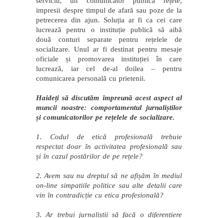
serviciu, un comunicator publică rețete,
impresii despre timpul de afară sau poze de la
petrecerea din ajun. Soluția ar fi ca cei care
lucrează pentru o instituție publică să aibă
două conturi separate pentru rețelele de
socializare. Unul ar fi destinat pentru mesaje
oficiale și promovarea instituției în care
lucrează, iar cel de-al doilea – pentru
comunicarea personală cu prietenii.
Haideți să discutăm împreună acest aspect al
muncii noastre: comportamentul jurnaliștilor
și comunicatorilor pe rețelele de socializare.
1. Codul de etică profesională trebuie
respectat doar în activitatea profesională sau
și în cazul postărilor de pe rețele?
2. Avem sau nu dreptul să ne afișăm în mediul
on-line simpatiile politice sau alte detalii care
vin în contradicție cu etica profesională?
3. Ar trebui jurnaliștii să facă o diferențiere