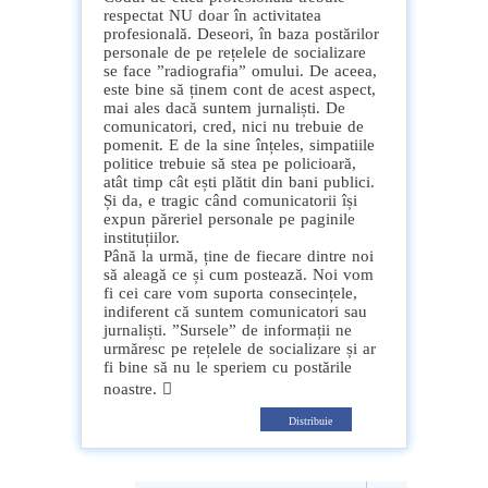
respectat NU doar în activitatea
profesională. Deseori, în baza postărilor
personale de pe rețelele de socializare
se face ”radiografia” omului. De aceea,
este bine să ținem cont de acest aspect,
mai ales dacă suntem jurnaliști. De
comunicatori, cred, nici nu trebuie de
pomenit. E de la sine înțeles, simpatiile
politice trebuie să stea pe policioară,
atât timp cât ești plătit din bani publici.
Și da, e tragic când comunicatorii își
expun păreriel personale pe paginile
instituțiilor.
Până la urmă, ține de fiecare dintre noi
să aleagă ce și cum postează. Noi vom
fi cei care vom suporta consecințele,
indiferent că suntem comunicatori sau
jurnaliști. ”Sursele” de informații ne
urmăresc pe rețelele de socializare și ar
fi bine să nu le speriem cu postările
noastre. 
Distribuie