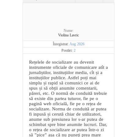
Nume:
Violina Lavric
Înregistrat:
Aug 2026
Postări:
2
Rețelele de socializare au devenit
instrumente oficiale de comunicare atît a
jurnaliștilor, instituțiilor media, cît și a
instituțiilor publice. Astfel poți mai
simplu și rapid să comunici ce ai de
spus și să obții anumite comentarii,
păreri, etc. O normă de conduită trebuie
să existe din partea tuturor, fie pe o
pagină web oficială, fie pe o rețea de
socializare. Norma de conduită ar putea
fi inpusă și cerută chiar de utilizatori,
anume sub presiunea lor s-ar putea de
schimbat spre bine anumite lucruri. Dar,
o rețea de socializare ar putea într-o zi
să ”pice” așa că nu puneți prea mare