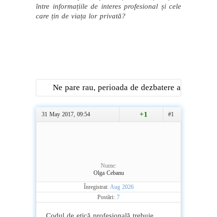
între informațiile de interes profesional și cele
care țin de viața lor privată?
Ne pare rau, perioada de dezbatere a
acestei teme a expirat
+1
31 May 2017, 09:54
#1
Nume:
Olga Cebanu
Înregistrat:
Aug 2026
Postări:
7
Codul de etică profesională trebuie