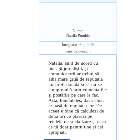
Nume:
Natalia Porubin
Înregistrat:
Aug 2026
Teme moderate:
3
Natalia, sunt de acord cu
tine. Și jurnaliștii, și
comunicatorii ar trebui să
aibă mare grijă de reputația
lor profesională și să nu se
compromită prin comentariile
și postările pe care le fac.
Asta, bineînțeles, dacă chiar
le pasă de reputația lor. De
aceea e bine că calculezi de
două ori ce plasezi pe
rețelele de socializare și ceea
ce ții doar pentru tine și cei
apropiați.