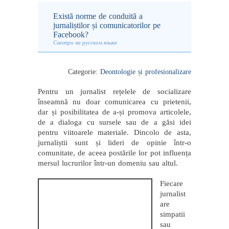
Există norme de conduită a
jurnaliștilor și comunicatorilor pe
Facebook?
Смотри на русском языке
Categorie:
Deontologie și profesionalizare
Pentru un jurnalist rețelele de socializare
înseamnă nu doar comunicarea cu prietenii,
dar și posibilitatea de a-și promova articolele,
de a dialoga cu sursele sau de a găsi idei
pentru viitoarele materiale. Dincolo de asta,
jurnaliștii sunt și lideri de opinie într-o
comunitate, de aceea postările lor pot influența
mersul lucrurilor într-un domeniu sau altul.
Fiecare
jurnalist
are
simpatii
sau