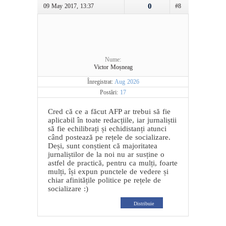
0
09 May 2017, 13:37
#8
Nume:
Victor Moșneag
Înregistrat:
Aug 2026
Postări:
17
Cred că ce a făcut AFP ar trebui să fie
aplicabil în toate redacțiile, iar jurnaliștii
să fie echilibrați și echidistanți atunci
când postează pe rețele de socializare.
Deși, sunt conștient că majoritatea
jurnaliștilor de la noi nu ar susține o
astfel de practică, pentru ca mulți, foarte
mulți, își expun punctele de vedere și
chiar afinitățile politice pe rețele de
socializare :)
Distribuie