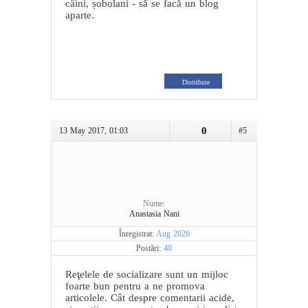
câini, șobolani - să se facă un blog
aparte.
Distribuie
0
13 May 2017, 01:03
#5
Nume:
Anastasia Nani
Înregistrat:
Aug 2026
Postări:
40
Reţelele de socializare sunt un mijloc
foarte bun pentru a ne promova
articolele. Cât despre comentarii acide,