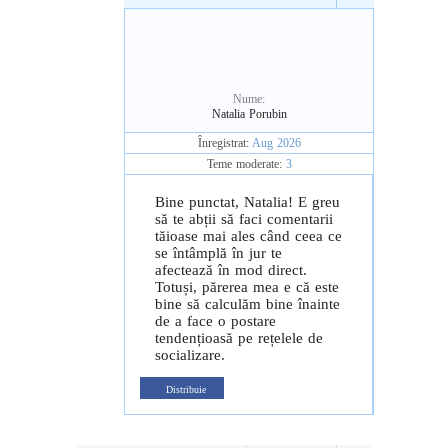
Nume:
Natalia Porubin
Înregistrat:
Aug 2026
Teme moderate:
3
Bine punctat, Natalia! E greu
să te abții să faci comentarii
tăioase mai ales când ceea ce
se întâmplă în jur te
afectează în mod direct.
Totuși, părerea mea e că este
bine să calculăm bine înainte
de a face o postare
tendențioasă pe rețelele de
socializare.
Distribuie