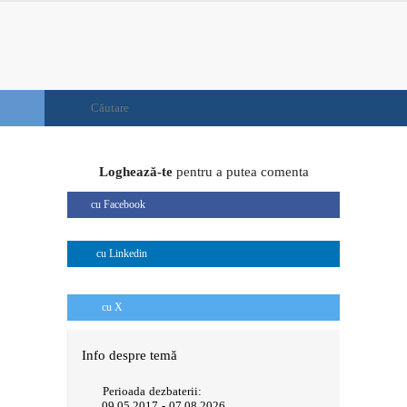
Loghează-te
pentru a putea comenta
cu Facebook
cu Linkedin
cu X
Info despre temă
Perioada dezbaterii:
09.05.2017 - 07.08.2026