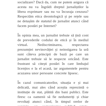
socializare? Dacă da, cum ne putem asigura că
acesta nu va îngrădi dreptul jurnaliștilor la
libera exprimare sau nu va încuraja cenzura?
Respectăm etica deontologică și pe rețele sau
ne detașăm de statutul de jurnalist atunci când
facem postări pe Internet?
În opinia mea, un jurnalist trebuie să țină cont
de prevederile codului de etică și în mediul
virtual. Nediscriminarea, respectarea
prezumției nevinovăției și neinstigarea la ură
sunt câteva principii de bază pe care un
jurnalist trebuie să le respecte oricând. Este
frustrant să citești postări în care limbajul
licențios e la el acasă, iar argumentele pentru
acuzarea unor persoane concrete lipsesc.
În cazul comunicatorilor, situația e și mai
delicată, mai ales când aceștia reprezintă o
instituție de stat, plătită din bani publici. Este
firesc ca oamenii să fie nedumeriți și chiar
revoltați atunci când, în timpul orelor de