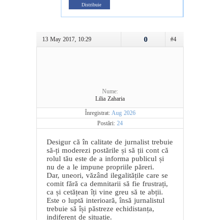
Distribuie
0
13 May 2017, 10:29
#4
Nume:
Lilia Zaharia
Înregistrat:
Aug 2026
Postări:
24
Desigur că în calitate de jurnalist trebuie
să-ți moderezi postările și să ții cont că
rolul tău este de a informa publicul și
nu de a le impune propriile păreri.
Dar, uneori, văzând ilegalitățile care se
comit fără ca demnitarii să fie frustrați,
ca și cetățean îți vine greu să te abții.
Este o luptă interioară, însă jurnalistul
trebuie să își păstreze echidistanța,
indiferent de situație.