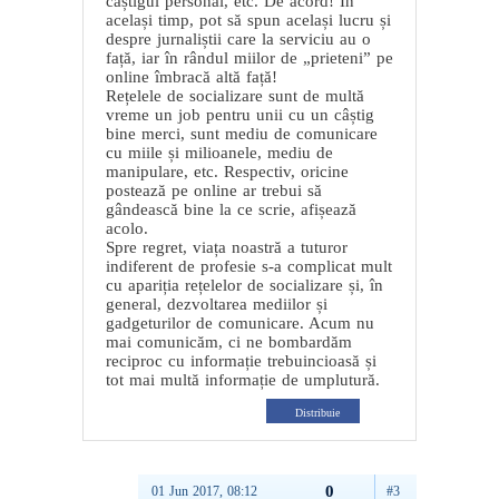
câștigul personal, etc. De acord! În
același timp, pot să spun același lucru și
despre jurnaliștii care la serviciu au o
față, iar în rândul miilor de „prieteni” pe
online îmbracă altă față!
Rețelele de socializare sunt de multă
vreme un job pentru unii cu un câștig
bine merci, sunt mediu de comunicare
cu miile și milioanele, mediu de
manipulare, etc. Respectiv, oricine
postează pe online ar trebui să
gândească bine la ce scrie, afișează
acolo.
Spre regret, viața noastră a tuturor
indiferent de profesie s-a complicat mult
cu apariția rețelelor de socializare și, în
general, dezvoltarea mediilor și
gadgeturilor de comunicare. Acum nu
mai comunicăm, ci ne bombardăm
reciproc cu informație trebuincioasă și
tot mai multă informație de umplutură.
Distribuie
0
01 Jun 2017, 08:12
#3