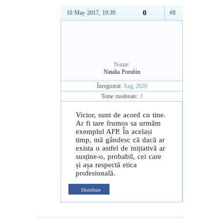
0
10 May 2017, 19:39
#8
Nume:
Natalia Porubin
Înregistrat:
Aug 2026
Teme moderate:
3
Victor, sunt de acord cu tine.
Ar fi tare frumos sa urmăm
exemplul AFP. În același
timp, mă gândesc că dacă ar
exista o astfel de inițiativă ar
susține-o, probabil, cei care
și așa respectă etica
profesională.
Distribuie