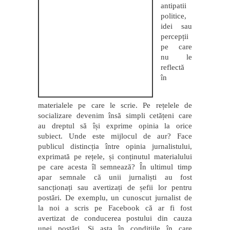
antipatii
politice,
idei sau
percepții
pe care
nu le
reflectă
în
materialele pe care le scrie. Pe rețelele de
socializare devenim însă simpli cetățeni care
au dreptul să își exprime opinia la orice
subiect. Unde este mijlocul de aur? Face
publicul distincția între opinia jurnalistului,
exprimată pe rețele, și conținutul materialului
pe care acesta îl semnează? În ultimul timp
apar semnale că unii jurnaliști au fost
sancționați sau avertizați de șefii lor pentru
postări. De exemplu, un cunoscut jurnalist de
la noi a scris pe Facebook că ar fi fost
avertizat de conducerea postului din cauza
unei postări. Și asta în condițiile în care