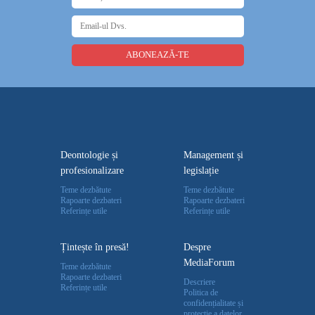
Deontologie și
Management și
profesionalizare
legislație
Teme dezbătute
Teme dezbătute
Rapoarte dezbateri
Rapoarte dezbateri
Referințe utile
Referințe utile
Țintește în presă!
Despre
MediaForum
Teme dezbătute
Rapoarte dezbateri
Descriere
Referințe utile
Politica de
confidențialitate și
protecție a datelor