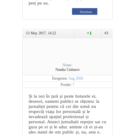
preț pe ea.
Distribuie
+1
13 May 2017, 14:22
#3
Nume:
Natalia Ciubarov
Înregistrat:
Aug 2026
Postări:
7
Și la noi în țară și peste hotarele ei,
deseori, oameni publici se rățoiesc la
jurnaliști pentru că cei din urmă nu
respectă viața lor personală și le
invadează spațiul profesional și
personal. Atunci jurnaliștii repejor sar cu
gura pe ei și le aduc aminte că ei și-au
ales statul de om public și, na, asta e.