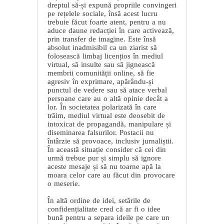
dreptul să-și expună propriile convingeri
pe rețelele sociale, însă acest lucru
trebuie făcut foarte atent, pentru a nu
aduce daune redacției în care activează,
prin transfer de imagine. Este însă
absolut inadmisibil ca un ziarist să
folosească limbaj licențios în mediul
virtual, să insulte sau să jignească
membrii comunității online, să fie
agresiv în exprimare, apărându-și
punctul de vedere sau să atace verbal
persoane care au o altă opinie decât a
lor. În societatea polarizată în care
trăim, mediul virtual este deosebit de
intoxicat de propagandă, manipulare și
diseminarea falsurilor. Postacii nu
întârzie să provoace, inclusiv jurnaliștii.
În această situație consider că cei din
urmă trebue pur și simplu să ignore
aceste mesaje și să nu toarne apă la
moara celor care au făcut din provocare
o meserie.
În altă ordine de idei, setările de
confidențialitate cred că ar fi o idee
bună pentru a separa ideile pe care un