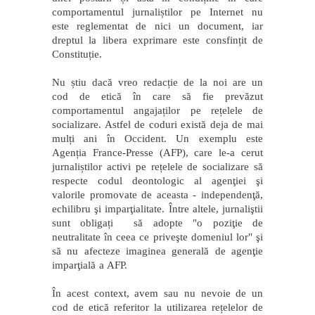
comportamentul jurnaliștilor pe Internet nu
este reglementat de nici un document, iar
dreptul la libera exprimare este consfințit de
Constituție.
Nu știu dacă vreo redacție de la noi are un
cod de etică în care să fie prevăzut
comportamentul angajaților pe rețelele de
socializare. Astfel de coduri există deja de mai
mulți ani în Occident. Un exemplu este
Agenția France-Presse (AFP), care le-a cerut
jurnaliștilor activi pe rețelele de socializare să
respecte codul deontologic al agenţiei şi
valorile promovate de aceasta - independenţă,
echilibru şi imparţialitate. Între altele, jurnaliştii
sunt obligați să adopte "o poziţie de
neutralitate în ceea ce priveşte domeniul lor" şi
să nu afecteze imaginea generală de agenţie
imparţială a AFP.
În acest context, avem sau nu nevoie de un
cod de etică referitor la utilizarea rețelelor de