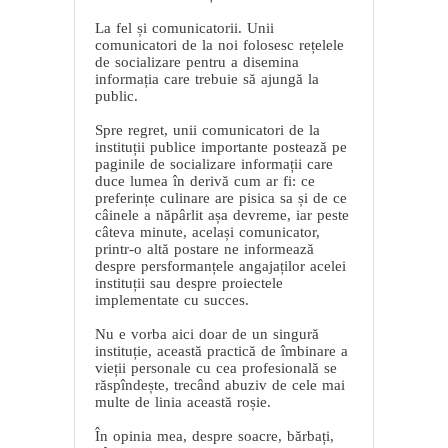
La fel și comunicatorii. Unii
comunicatori de la noi folosesc rețelele
de socializare pentru a disemina
informația care trebuie să ajungă la
public.
Spre regret, unii comunicatori de la
instituții publice importante postează pe
paginile de socializare informații care
duce lumea în derivă cum ar fi: ce
preferințe culinare are pisica sa și de ce
câinele a năpârlit așa devreme, iar peste
câteva minute, același comunicator,
printr-o altă postare ne informează
despre persformanțele angajaților acelei
instituții sau despre proiectele
implementate cu succes.
Nu e vorba aici doar de un singură
instituție, această practică de îmbinare a
vieții personale cu cea profesională se
răspîndește, trecând abuziv de cele mai
multe de linia această roșie.
În opinia mea, despre soacre, bărbați,