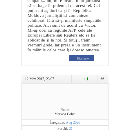
simpatii... nu, nu e treaba unui jurnalist
să se bage în polemici de acest fel. Cel
puţin mi-aş dori ca şi în Republica
Moldova jurnaliştii să comenteze
echilibrat, fără să-şi manifeste simpatiile
politice. Aici sunt de acord cu Victor.
Mi-aş dori ca regulile AFP, cele ale
Europei Libere sau Reuters etc să fie
aplicabile şi la noi. Şi totuşi, trăim
vremuri grele, iar presa e un instrument
în mâinile celor care îşi doresc puterea.
Distribuie
+1
12 May 2017, 23:07
#6
Nume:
Mariana Colun
Înregistrat:
Aug 2026
Postări:
21