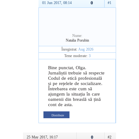
0
01 Jun 2017, 08:14
#1
Nume:
Natalia Porubin
Înregistrat:
Aug 2026
Teme moderate:
3
Bine punctat, Olga.
Jurnaliștii trebuie să respecte
Codul de etică profesională
și pe rețelele de socializare.
Întrebarea este cum să
ajungem la situația în care
oamenii din breaslă să țină
cont de asta.
Distribuie
0
25 May 2017, 16:17
#2