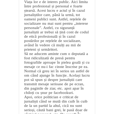
Viața lor e de interes public. Aici limita
între profesional și personal e foarte
ștearsă. Acest lucru e actul și în cazul
jurnaliștilor care, până la urmă, tot
oameni publici sunt. Astfel, rețelele de
socializare nu mai sunt pentru „interese
personale”. Astfel, cu siguranță
jurnaliștii ar trebui să țină cont de codul
de etică profesională și în cazul
postărilor pe rețelele de socializare,
având în vedere că mulți au mii de
prieteni și urmăritori.
Să ne aducem aminte cum o deputată a
fost ridiculizată de presă pentru
fotografiile aproape în pielea goală și cu
mesaje ce nu-i fac cinste înscrise pe ea.
Normal că greu iei în serios un astfel de
om când ajunge în funcție. Același lucru
pot să spun și despre jurnaliștii care
transmit mesaje serioase de pe ecran,
din paginile de ziar, etc. apoi apar în
chiloți cu șnur pe facebookuri.
Apoi, orice politician e criticat de
jurnaliști când se mută din cuib în cuib
de la un partid la altul, cică nu sunt
serioși, căută bani grei, le pasă doar de