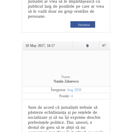
jurnalist ar vrea să le împărtășească cu
publicul larg de postările pe care ar vrea
să le vadă doar un grup restrâns de
persoane.
Distribuie
0
10 May 2017, 16:17
#7
Nume:
Natalia Zaharescu
Înregistrat:
Aug 2026
Postări:
4
Sunt de acord că jurnaliștii trebuie să
păstreze echidistanța și pe rețelele de
socializare și să nu își exprime deschis
preferințele politice. Dar, uneori, e
destul de greu să te abții să nu