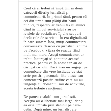
Cred că ar trebui să împărțim în două
categorii diferite jurnaliștii și
comunicatorii. În primul rând, pentru că
cei din urmă sunt plătiți din banii
publici, respectiv ar trebui taxați atunci
când în timpul serviciului stau pe
rețelele de socializare în alte scopuri
decât cele de serviciu. În era digitalizată
în care suntem însă, mulți comunicatori
conversează deseori cu jurnaliștii anume
pe Facebook, viteza de reacție fiind
mult mai mare. Acești comunicatori ar
trebui încurajați să continue această
practică, pentru că în acest caz au de
câștigat cu toții. Dacă însă un angajat pe
comunicare din vreo instituție de stat
scrie postări personale, like-uiește sau
comentează postări străine care nu au
tangență cu domeniul său de activitate,
acesta trebuie sancționat.
De partea cealaltă sunt jurnaliștii.
Aceștia au o libertate mai largă, dar și
ea este limitată prin statutul pe care-l
dețin. După mine, un jurnalist are