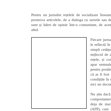
Pentru un jurnalist rețelele de socializare însea
promova articolele, de a dialoga cu sursele sau de 
sunt și lideri de opinie într-o comunitate, de ace
altul.
Fiecare jurna
le reflectă î
simpli cetățe
mijlocul de a
rețele, și c
apar semnale
pentru postă
că ar fi fost
condițiile în
nici un docum
Nu știu dacă
comportament
deja de mai
(AFP), care l