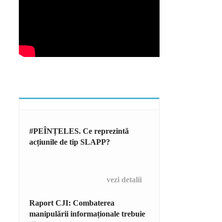
#PEÎNȚELES. Ce reprezintă
acțiunile de tip SLAPP?
vezi detalii
Raport CJI: Combaterea
manipulării informaționale trebuie