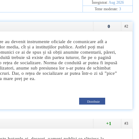
Înregistrat:
Aug 2026
Teme moderate:
3
0
#2
are au devenit instrumente oficiale de comunicare atît a
iilor media, cît și a instituțiilor publice. Astfel poți mai
omunici ce ai de spus și să obții anumite comentarii, păreri,
uită trebuie să existe din partea tuturor, fie pe o pagină
 o rețea de socializare. Norma de conduită ar putea fi inpusă
tilizatori, anume sub presiunea lor s-ar putea de schimbat
ruri. Dar, o rețea de socializare ar putea într-o zi să ”pice”
a mare preț pe ea.
Distribuie
+1
#3
peste hotarele ei, deseori, oameni publici se rățoiesc la