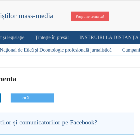
iștilor mass-media
Propune tema ta!
și legislație
Țintește în presă!
INSTRUIRI LA DISTANȚĂ
Naţional de Etică şi Deontologie profesională jurnalistică
Campani
menta
cu X
știlor și comunicatorilor pe Facebook?