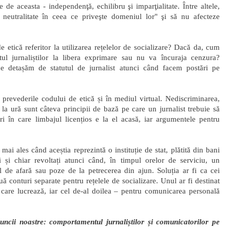
 de aceasta - independenţă, echilibru şi imparţialitate. Între altele,
e neutralitate în ceea ce priveşte domeniul lor" şi să nu afecteze
etică referitor la utilizarea rețelelor de socializare? Dacă da, cum
l jurnaliștilor la libera exprimare sau nu va încuraja cenzura?
e detașăm de statutul de jurnalist atunci când facem postări pe
 prevederile codului de etică și în mediul virtual. Nediscriminarea,
 la ură sunt câteva principii de bază pe care un jurnalist trebuie să
ări în care limbajul licențios e la el acasă, iar argumentele pentru
 mai ales când aceștia reprezintă o instituție de stat, plătită din bani
i și chiar revoltați atunci când, în timpul orelor de serviciu, un
l de afară sau poze de la petrecerea din ajun. Soluția ar fi ca cei
uă conturi separate pentru rețelele de socializare. Unul ar fi destinat
n care lucrează, iar cel de-al doilea – pentru comunicarea personală
ncii noastre: comportamentul jurnaliștilor și comunicatorilor pe