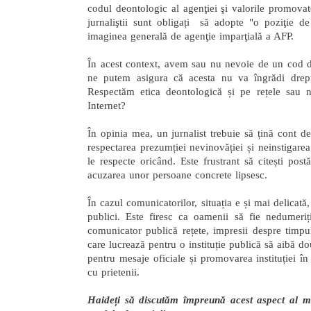
codul deontologic al agenţiei şi valorile promovate
jurnaliştii sunt obligați să adopte "o poziţie d
imaginea generală de agenţie imparţială a AFP.
În acest context, avem sau nu nevoie de un cod de 
ne putem asigura că acesta nu va îngrădi dreptu
Respectăm etica deontologică și pe rețele sau n
Internet?
În opinia mea, un jurnalist trebuie să țină cont de
respectarea prezumției nevinovăției și neinstigarea
le respecte oricând. Este frustrant să citești post
acuzarea unor persoane concrete lipsesc.
În cazul comunicatorilor, situația e și mai delicată,
publici. Este firesc ca oamenii să fie nedumeriț
comunicator publică rețete, impresii despre timpu
care lucrează pentru o instituție publică să aibă do
pentru mesaje oficiale și promovarea instituției î
cu prietenii.
Haideți să discutăm împreună acest aspect al mu