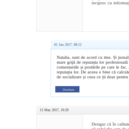
reciproc cu informaț
01 Jun 2017, 08:12
Natalia, sunt de acord cu tine. Și jurnali
mare grijă de reputația lor profesional
comentariile și postările pe care le fac.
reputația lor. De aceea e bine că calcul
de socializare și ceea ce ții doar pentru 
Distribuie
13 May 2017, 10:29
Desigur că în calitat
că rolul tău este de 