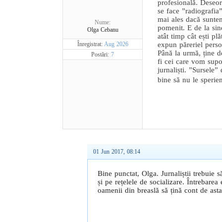
profesională. Deseori
se face ”radiografia
mai ales dacă suntem
Nume:
pomenit. E de la sine
Olga Cebanu
atât timp cât ești pl
Înregistrat:
Aug 2026
expun păreriel person
Până la urmă, ține d
Postări:
7
fi cei care vom supo
jurnaliști. ”Sursele”
bine să nu le sperie
01 Jun 2017, 08:14
Bine punctat, Olga. Jurnaliștii trebuie 
și pe rețelele de socializare. Întrebarea
oamenii din breaslă să țină cont de asta