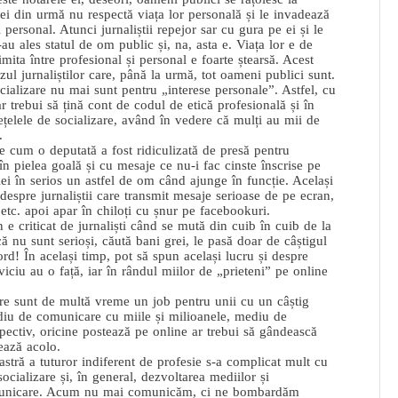
cei din urmă nu respectă viața lor personală și le invadează
i personal. Atunci jurnaliștii repejor sar cu gura pe ei și le
au ales statul de om public și, na, asta e. Viața lor e de
limita între profesional și personal e foarte ștearsă. Acest
azul jurnaliștilor care, până la urmă, tot oameni publici sunt.
ocializare nu mai sunt pentru „interese personale”. Astfel, cu
 ar trebui să țină cont de codul de etică profesională și în
rețelele de socializare, având în vedere că mulți au mii de
.
 cum o deputată a fost ridiculizată de presă pentru
în pielea goală și cu mesaje ce nu-i fac cinste înscrise pe
ei în serios un astfel de om când ajunge în funcție. Același
despre jurnaliștii care transmit mesaje serioase de pe ecran,
 etc. apoi apar în chiloți cu șnur pe facebookuri.
n e criticat de jurnaliști când se mută din cuib în cuib de la
ică nu sunt serioși, căută bani grei, le pasă doar de câștigul
ord! În același timp, pot să spun același lucru și despre
erviciu au o față, iar în rândul miilor de „prieteni” pe online
are sunt de multă vreme un job pentru unii cu un câștig
diu de comunicare cu miile și milioanele, mediu de
pectiv, oricine postează pe online ar trebui să gândească
șează acolo.
astră a tuturor indiferent de profesie s-a complicat mult cu
 socializare și, în general, dezvoltarea mediilor și
municare. Acum nu mai comunicăm, ci ne bombardăm