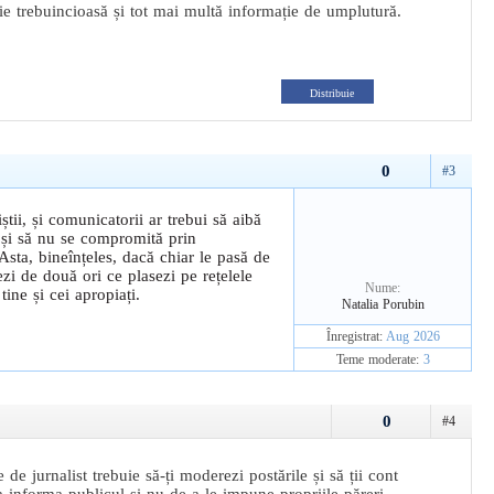
ie trebuincioasă și tot mai multă informație de umplutură.
Distribuie
0
#3
știi, și comunicatorii ar trebui să aibă
ă și să nu se compromită prin
 Asta, bineînțeles, dacă chiar le pasă de
ezi de două ori ce plasezi pe rețelele
Nume:
tine și cei apropiați.
Natalia Porubin
Înregistrat:
Aug 2026
Teme moderate:
3
0
#4
e de jurnalist trebuie să-ți moderezi postările și să ții cont
a informa publicul și nu de a le impune propriile păreri.