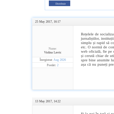
Distribuie
25 May 2017, 16:17
Rețelele de socializ
jurnaliștilor, instituț
simplu și rapid să c
etc. O normă de cond
Nume:
web oficială, fie pe
Violina Lavric
și cerută chiar de u
Înregistrat:
Aug 2026
spre bine anumite luc
așa că nu puneți pre
Postări:
2
13 May 2017, 14:22
Și la noi în țară și 