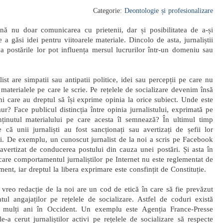
Categorie:
Deontologie și profesionalizare
mnă nu doar comunicarea cu prietenii, dar și posibilitatea de a-și
a găsi idei pentru viitoarele materiale. Dincolo de asta, jurnaliștii
ea postările lor pot influența mersul lucrurilor într-un domeniu sau
list are simpatii sau antipatii politice, idei sau percepții pe care nu
n materialele pe care le scrie. Pe rețelele de socializare devenim însă
ni care au dreptul să își exprime opinia la orice subiect. Unde este
ur? Face publicul distincția între opinia jurnalistului, exprimată pe
onținutul materialului pe care acesta îl semnează? În ultimul timp
 că unii jurnaliști au fost sancționați sau avertizați de șefii lor
ri. De exemplu, un cunoscut jurnalist de la noi a scris pe Facebook
 avertizat de conducerea postului din cauza unei postări. Și asta în
 care comportamentul jurnaliștilor pe Internet nu este reglementat de
ent, iar dreptul la libera exprimare este consfințit de Constituție.
 vreo redacție de la noi are un cod de etică în care să fie prevăzut
ul angajaților pe rețelele de socializare. Astfel de coduri există
 mulți ani în Occident. Un exemplu este Agenția France-Presse
e-a cerut jurnaliștilor activi pe rețelele de socializare să respecte