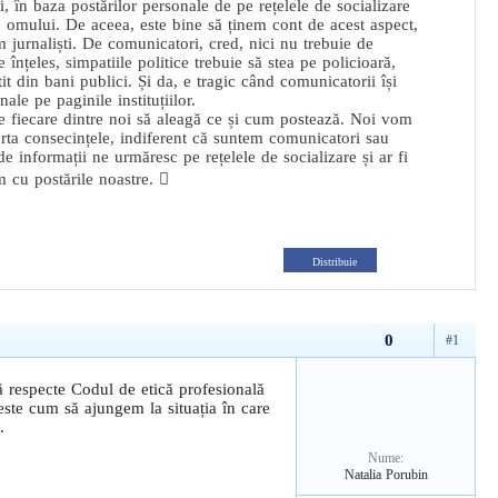
, în baza postărilor personale de pe rețelele de socializare
” omului. De aceea, este bine să ținem cont de acest aspect,
 jurnaliști. De comunicatori, cred, nici nu trebuie de
 înțeles, simpatiile politice trebuie să stea pe policioară,
ătit din bani publici. Și da, e tragic când comunicatorii își
ale pe paginile instituțiilor.
e fiecare dintre noi să aleagă ce și cum postează. Noi vom
rta consecințele, indiferent că suntem comunicatori sau
 de informații ne urmăresc pe rețelele de socializare și ar fi
m cu postările noastre. 
Distribuie
0
#1
să respecte Codul de etică profesională
 este cum să ajungem la situația în care
.
Nume:
Natalia Porubin