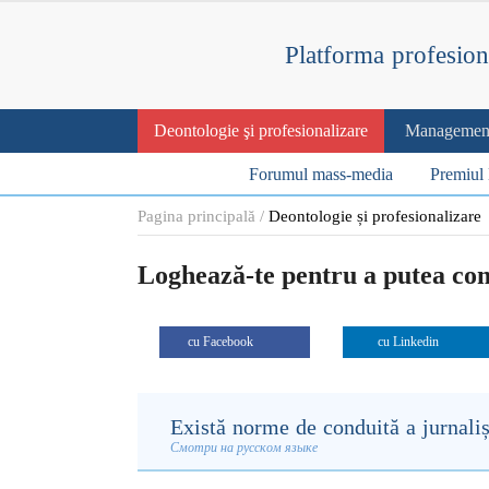
Platforma profesion
Deontologie şi profesionalizare
Management 
Forumul mass-media
Premiul 
Pagina principală
Deontologie și profesionalizare
Loghează-te
pentru a putea co
cu Facebook
cu Linkedin
Există norme de conduită a jurnali
Смотри на русском языке