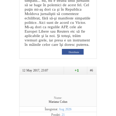
simpatii... nu, nu e treaba unui jurnalist
să se bage în polemici de acest fel. Cel
puţin mi-aş dori ca şi în Republica
Moldova jurnaliştii să comenteze
echilibrat, fără să-şi manifeste simpatiile
politice. Aici sunt de acord cu Victor.
Mi-aş dori ca regulile AFP, cele ale
Europei Libere sau Reuters etc să fie
aplicabile şi la noi. Şi totuşi, trăim
vremuri grele, iar presa e un instrument
în mâinile celor care îşi doresc puterea.
Distribuie
+1
12 May 2017, 23:07
#6
Nume:
Mariana Colun
Înregistrat:
Aug 2026
Postări:
21