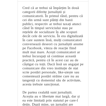
Cred că ar trebui să împărțim în două
categorii diferite jurnaliștii și
comunicatorii. În primul rând, pentru că
cei din urmă sunt plătiți din banii
publici, respectiv ar trebui taxați atunci
când în timpul serviciului stau pe
rețelele de socializare în alte scopuri
decât cele de serviciu. În era digitalizată
în care suntem însă, mulți comunicatori
conversează deseori cu jurnaliștii anume
pe Facebook, viteza de reacție fiind
mult mai mare. Acești comunicatori ar
trebui încurajați să continue această
practică, pentru că în acest caz au de
câștigat cu toții. Dacă însă un angajat pe
comunicare din vreo instituție de stat
scrie postări personale, like-uiește sau
comentează postări străine care nu au
tangență cu domeniul său de activitate,
acesta trebuie sancționat.
De partea cealaltă sunt jurnaliștii.
Aceștia au o libertate mai largă, dar și
ea este limitată prin statutul pe care-l
dețin. După mine, un jurnalist are