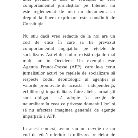
comportamentul jurnaliștilor pe Internet nu
este reglementat de nici un document, iar
dreptul la libera exprimare este consfințit de
Constituție.
Nu știu dacă vreo redacție de la noi are un
cod de etică în care să fie prevăzut
comportamentul angajaților pe rețelele de
socializare. Astfel de coduri există deja de mai
mulți ani în Occident. Un exemplu este
Agenția France-Presse (AFP), care le-a cerut
jurnaliștilor activi pe rețelele de socializare să
respecte codul deontologic al agenţiei şi
valorile promovate de aceasta - independenţă,
echilibru şi imparţialitate. Între altele, jurnaliştii
sunt obligați să adopte "o poziţie de
neutralitate în ceea ce priveşte domeniul lor" şi
să nu afecteze imaginea generală de agenţie
imparţială a AFP.
În acest context, avem sau nu nevoie de un
cod de etică referitor la utilizarea rețelelor de