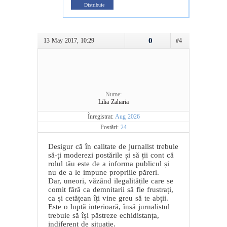
Distribuie
0
13 May 2017, 10:29
#4
Nume:
Lilia Zaharia
Înregistrat:
Aug 2026
Postări:
24
Desigur că în calitate de jurnalist trebuie
să-ți moderezi postările și să ții cont că
rolul tău este de a informa publicul și
nu de a le impune propriile păreri.
Dar, uneori, văzând ilegalitățile care se
comit fără ca demnitarii să fie frustrați,
ca și cetățean îți vine greu să te abții.
Este o luptă interioară, însă jurnalistul
trebuie să își păstreze echidistanța,
indiferent de situație.