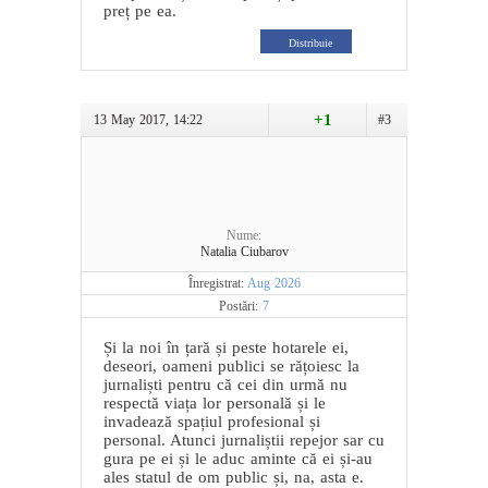
preț pe ea.
Distribuie
+1
13 May 2017, 14:22
#3
Nume:
Natalia Ciubarov
Înregistrat:
Aug 2026
Postări:
7
Și la noi în țară și peste hotarele ei,
deseori, oameni publici se rățoiesc la
jurnaliști pentru că cei din urmă nu
respectă viața lor personală și le
invadează spațiul profesional și
personal. Atunci jurnaliștii repejor sar cu
gura pe ei și le aduc aminte că ei și-au
ales statul de om public și, na, asta e.