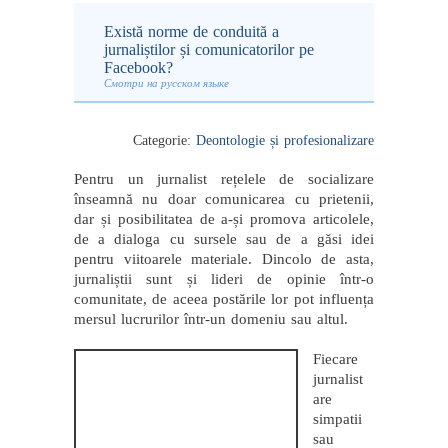
Există norme de conduită a
jurnaliștilor și comunicatorilor pe
Facebook?
Смотри на русском языке
Categorie:
Deontologie și profesionalizare
Pentru un jurnalist rețelele de socializare
înseamnă nu doar comunicarea cu prietenii,
dar și posibilitatea de a-și promova articolele,
de a dialoga cu sursele sau de a găsi idei
pentru viitoarele materiale. Dincolo de asta,
jurnaliștii sunt și lideri de opinie într-o
comunitate, de aceea postările lor pot influența
mersul lucrurilor într-un domeniu sau altul.
Fiecare
jurnalist
are
simpatii
sau