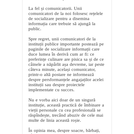
La fel și comunicatorii. Unii
comunicatori de la noi folosesc rețelele
de socializare pentru a disemina
informația care trebuie să ajungă la
public.
Spre regret, unii comunicatori de la
instituții publice importante postează pe
paginile de socializare informații care
duce lumea în derivă cum ar fi: ce
preferințe culinare are pisica sa și de ce
câinele a năpârlit așa devreme, iar peste
câteva minute, același comunicator,
printr-o altă postare ne informează
despre persformanțele angajaților acelei
instituții sau despre proiectele
implementate cu succes.
Nu e vorba aici doar de un singură
instituție, această practică de îmbinare a
vieții personale cu cea profesională se
răspîndește, trecând abuziv de cele mai
multe de linia această roșie.
În opinia mea, despre soacre, bărbați,