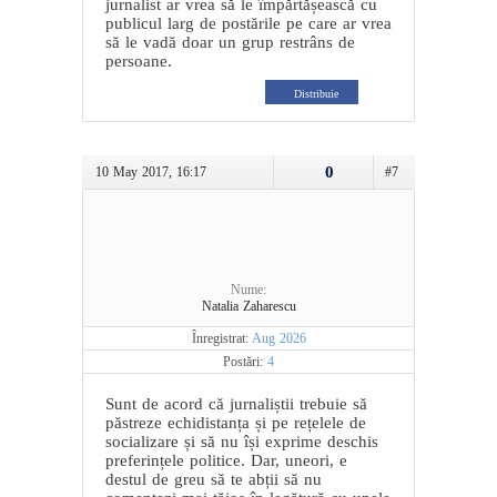
jurnalist ar vrea să le împărtășească cu
publicul larg de postările pe care ar vrea
să le vadă doar un grup restrâns de
persoane.
Distribuie
0
10 May 2017, 16:17
#7
Nume:
Natalia Zaharescu
Înregistrat:
Aug 2026
Postări:
4
Sunt de acord că jurnaliștii trebuie să
păstreze echidistanța și pe rețelele de
socializare și să nu își exprime deschis
preferințele politice. Dar, uneori, e
destul de greu să te abții să nu