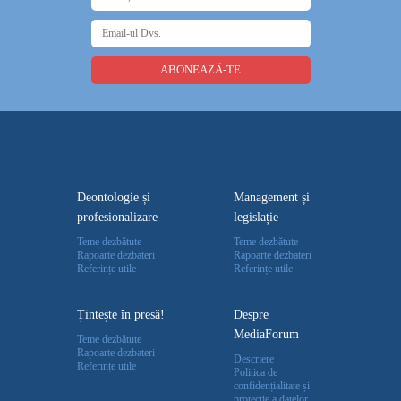
Deontologie și
Management și
profesionalizare
legislație
Teme dezbătute
Teme dezbătute
Rapoarte dezbateri
Rapoarte dezbateri
Referințe utile
Referințe utile
Țintește în presă!
Despre
MediaForum
Teme dezbătute
Rapoarte dezbateri
Descriere
Referințe utile
Politica de
confidențialitate și
protecție a datelor