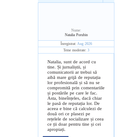
Nume:
Natalia Porubin
Înregistrat:
Aug 2026
Teme moderate:
3
Natalia, sunt de acord cu
tine. Și jurnaliștii, și
comunicatorii ar trebui să
aibă mare grijă de reputația
lor profesională și să nu se
compromită prin comentariile
și postările pe care le fac.
Asta, bineînțeles, dacă chiar
le pasă de reputația lor. De
aceea e bine că calculezi de
două ori ce plasezi pe
rețelele de socializare și ceea
ce ții doar pentru tine și cei
apropiați.