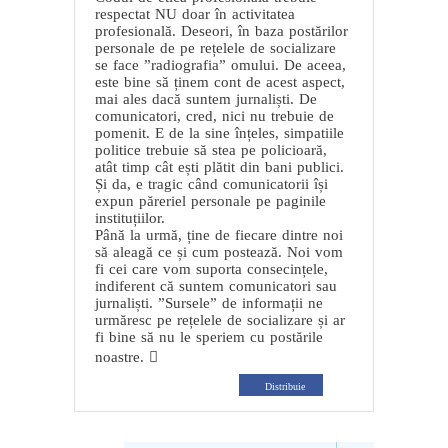
respectat NU doar în activitatea
profesională. Deseori, în baza postărilor
personale de pe rețelele de socializare
se face ”radiografia” omului. De aceea,
este bine să ținem cont de acest aspect,
mai ales dacă suntem jurnaliști. De
comunicatori, cred, nici nu trebuie de
pomenit. E de la sine înțeles, simpatiile
politice trebuie să stea pe policioară,
atât timp cât ești plătit din bani publici.
Și da, e tragic când comunicatorii își
expun păreriel personale pe paginile
instituțiilor.
Până la urmă, ține de fiecare dintre noi
să aleagă ce și cum postează. Noi vom
fi cei care vom suporta consecințele,
indiferent că suntem comunicatori sau
jurnaliști. ”Sursele” de informații ne
urmăresc pe rețelele de socializare și ar
fi bine să nu le speriem cu postările
noastre. 
Distribuie