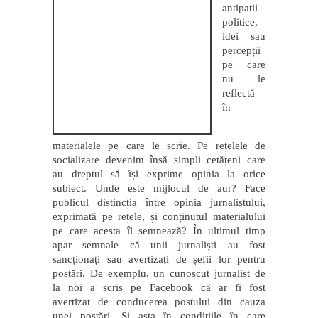
antipatii
politice,
idei sau
percepții
pe care
nu le
reflectă
în
materialele pe care le scrie. Pe rețelele de
socializare devenim însă simpli cetățeni care
au dreptul să își exprime opinia la orice
subiect. Unde este mijlocul de aur? Face
publicul distincția între opinia jurnalistului,
exprimată pe rețele, și conținutul materialului
pe care acesta îl semnează? În ultimul timp
apar semnale că unii jurnaliști au fost
sancționați sau avertizați de șefii lor pentru
postări. De exemplu, un cunoscut jurnalist de
la noi a scris pe Facebook că ar fi fost
avertizat de conducerea postului din cauza
unei postări. Și asta în condițiile în care