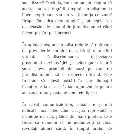
socializare? Dacă da, cum ne putem asigura că
acesta nu va îngrădi dreptul jurnaliștilor la
libera exprimare sau nu va încuraja cenzura?
Respectăm etica deontologică și pe rețele sau
ne detașăm de statutul de jurnalist atunci când
facem postări pe Internet?
În opinia mea, un jurnalist trebuie să țină cont
de prevederile codului de etică și în mediul
virtual. Nediscriminarea, respectarea
prezumției nevinovăției și neinstigarea la ură
sunt câteva principii de bază pe care un
jurnalist trebuie să le respecte oricând. Este
frustrant să citești postări în care limbajul
licențios e la el acasă, iar argumentele pentru
acuzarea unor persoane concrete lipsesc.
În cazul comunicatorilor, situația e și mai
delicată, mai ales când aceștia reprezintă o
instituție de stat, plătită din bani publici. Este
firesc ca oamenii să fie nedumeriți și chiar
revoltați atunci când, în timpul orelor de