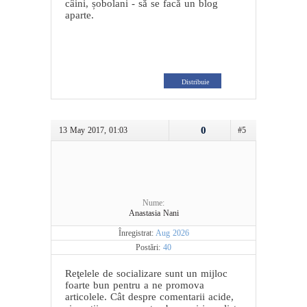
câini, șobolani - să se facă un blog
aparte.
Distribuie
0
13 May 2017, 01:03
#5
Nume:
Anastasia Nani
Înregistrat:
Aug 2026
Postări:
40
Reţelele de socializare sunt un mijloc
foarte bun pentru a ne promova
articolele. Cât despre comentarii acide,