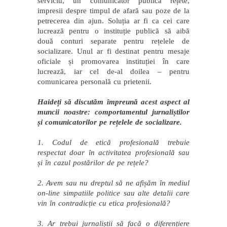
serviciu, un comunicator publică rețete,
impresii despre timpul de afară sau poze de la
petrecerea din ajun. Soluția ar fi ca cei care
lucrează pentru o instituție publică să aibă
două conturi separate pentru rețelele de
socializare. Unul ar fi destinat pentru mesaje
oficiale și promovarea instituției în care
lucrează, iar cel de-al doilea – pentru
comunicarea personală cu prietenii.
Haideți să discutăm împreună acest aspect al
muncii noastre: comportamentul jurnaliștilor
și comunicatorilor pe rețelele de socializare.
1. Codul de etică profesională trebuie
respectat doar în activitatea profesională sau
și în cazul postărilor de pe rețele?
2. Avem sau nu dreptul să ne afișăm în mediul
on-line simpatiile politice sau alte detalii care
vin în contradicție cu etica profesională?
3. Ar trebui jurnaliștii să facă o diferențiere