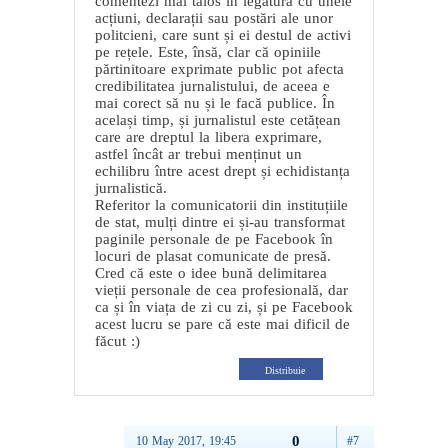
comentezi mai tăios în legătură cu unele
acțiuni, declarații sau postări ale unor
politcieni, care sunt și ei destul de activi
pe rețele. Este, însă, clar că opiniile
părtinitoare exprimate public pot afecta
credibilitatea jurnalistului, de aceea e
mai corect să nu și le facă publice. În
același timp, și jurnalistul este cetățean
care are dreptul la libera exprimare,
astfel încât ar trebui menținut un
echilibru între acest drept și echidistanța
jurnalistică.
Referitor la comunicatorii din instituțiile
de stat, mulți dintre ei și-au transformat
paginile personale de pe Facebook în
locuri de plasat comunicate de presă.
Cred că este o idee bună delimitarea
vieții personale de cea profesională, dar
ca și în viața de zi cu zi, și pe Facebook
acest lucru se pare că este mai dificil de
făcut :)
Distribuie
0
10 May 2017, 19:45
#7