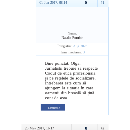
0
01 Jun 2017, 08:14
#1
Nume:
Natalia Porubin
Înregistrat:
Aug 2026
Teme moderate:
3
Bine punctat, Olga.
Jurnaliștii trebuie să respecte
Codul de etică profesională
și pe rețelele de socializare.
Întrebarea este cum să
ajungem la situația în care
oamenii din breaslă să țină
cont de asta.
Distribuie
0
25 May 2017, 16:17
#2