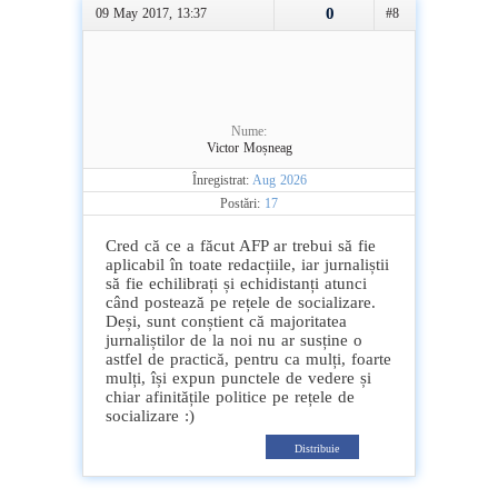
0
09 May 2017, 13:37
#8
Nume:
Victor Moșneag
Înregistrat:
Aug 2026
Postări:
17
Cred că ce a făcut AFP ar trebui să fie
aplicabil în toate redacțiile, iar jurnaliștii
să fie echilibrați și echidistanți atunci
când postează pe rețele de socializare.
Deși, sunt conștient că majoritatea
jurnaliștilor de la noi nu ar susține o
astfel de practică, pentru ca mulți, foarte
mulți, își expun punctele de vedere și
chiar afinitățile politice pe rețele de
socializare :)
Distribuie