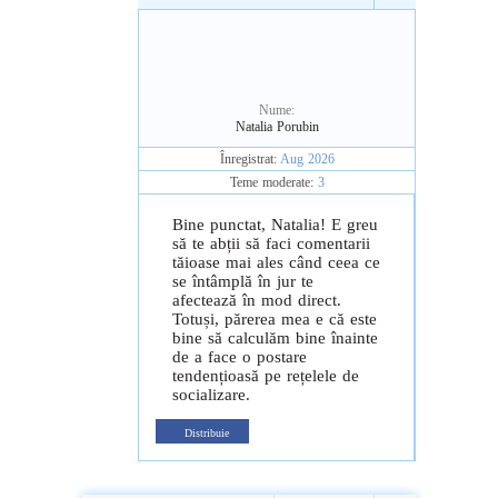
Nume:
Natalia Porubin
Înregistrat:
Aug 2026
Teme moderate:
3
Bine punctat, Natalia! E greu
să te abții să faci comentarii
tăioase mai ales când ceea ce
se întâmplă în jur te
afectează în mod direct.
Totuși, părerea mea e că este
bine să calculăm bine înainte
de a face o postare
tendențioasă pe rețelele de
socializare.
Distribuie