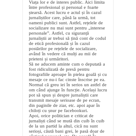
Viața lor e de interes public. Aici limita
între profesional și personal e foarte
ștearsă. Acest lucru e actul și în cazul
jurnaliștilor care, până la urmă, tot
oameni publici sunt. Astfel, rețelele de
socializare nu mai sunt pentru „interese
personale”. Astfel, cu siguranță
jurnaliștii ar trebui să țină cont de codul
de etică profesională și în cazul
postărilor pe rețelele de socializare,
având în vedere că mulți au mii de
prieteni și urmăritori.
Să ne aducem aminte cum o deputată a
fost ridiculizată de presă pentru
fotografiile aproape în pielea goală și cu
mesaje ce nu-i fac cinste înscrise pe ea.
Normal că greu iei în serios un astfel de
om când ajunge în funcție. Același lucru
pot să spun și despre jurnaliștii care
transmit mesaje serioase de pe ecran,
din paginile de ziar, etc. apoi apar în
chiloți cu șnur pe facebookuri.
Apoi, orice politician e criticat de
jurnaliști când se mută din cuib în cuib
de la un partid la altul, cică nu sunt
serioși, căută bani grei, le pasă doar de