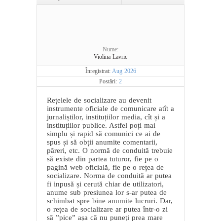
Nume:
Violina Lavric
Înregistrat:
Aug 2026
Postări:
2
Rețelele de socializare au devenit
instrumente oficiale de comunicare atît a
jurnaliștilor, instituțiilor media, cît și a
instituțiilor publice. Astfel poți mai
simplu și rapid să comunici ce ai de
spus și să obții anumite comentarii,
păreri, etc. O normă de conduită trebuie
să existe din partea tuturor, fie pe o
pagină web oficială, fie pe o rețea de
socializare. Norma de conduită ar putea
fi inpusă și cerută chiar de utilizatori,
anume sub presiunea lor s-ar putea de
schimbat spre bine anumite lucruri. Dar,
o rețea de socializare ar putea într-o zi
să ”pice” așa că nu puneți prea mare