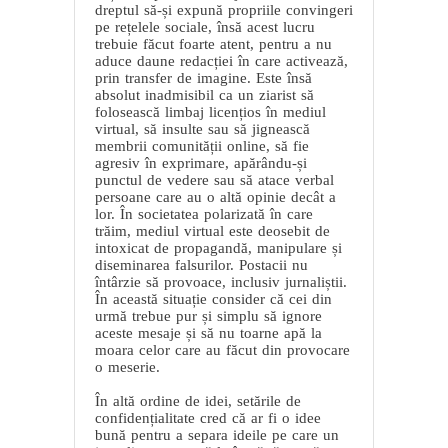
dreptul să-și expună propriile convingeri
pe rețelele sociale, însă acest lucru
trebuie făcut foarte atent, pentru a nu
aduce daune redacției în care activează,
prin transfer de imagine. Este însă
absolut inadmisibil ca un ziarist să
folosească limbaj licențios în mediul
virtual, să insulte sau să jignească
membrii comunității online, să fie
agresiv în exprimare, apărându-și
punctul de vedere sau să atace verbal
persoane care au o altă opinie decât a
lor. În societatea polarizată în care
trăim, mediul virtual este deosebit de
intoxicat de propagandă, manipulare și
diseminarea falsurilor. Postacii nu
întârzie să provoace, inclusiv jurnaliștii.
În această situație consider că cei din
urmă trebue pur și simplu să ignore
aceste mesaje și să nu toarne apă la
moara celor care au făcut din provocare
o meserie.
În altă ordine de idei, setările de
confidențialitate cred că ar fi o idee
bună pentru a separa ideile pe care un