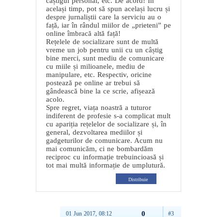
câștigul personal, etc. De acord! În
același timp, pot să spun același lucru și
despre jurnaliștii care la serviciu au o
față, iar în rândul miilor de „prieteni” pe
online îmbracă altă față!
Rețelele de socializare sunt de multă
vreme un job pentru unii cu un câștig
bine merci, sunt mediu de comunicare
cu miile și milioanele, mediu de
manipulare, etc. Respectiv, oricine
postează pe online ar trebui să
gândească bine la ce scrie, afișează
acolo.
Spre regret, viața noastră a tuturor
indiferent de profesie s-a complicat mult
cu apariția rețelelor de socializare și, în
general, dezvoltarea mediilor și
gadgeturilor de comunicare. Acum nu
mai comunicăm, ci ne bombardăm
reciproc cu informație trebuincioasă și
tot mai multă informație de umplutură.
Distribuie
0
01 Jun 2017, 08:12
#3