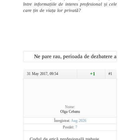
între informațiile de interes profesional și cele
care țin de viața lor privată?
Ne pare rau, perioada de dezbatere a
acestei teme a expirat
+1
31 May 2017, 09:54
#1
Nume:
Olga Cebanu
Înregistrat:
Aug 2026
Postări:
7
Codul de etică profesională trebuie